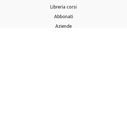
Libreria corsi
Abbonati
Aziende
Termini e Condizioni
Privacy Policy
Domande frequenti
Utilizza buono regalo
Acquista buono regalo
Contatti
Iscriviti alla newsletter