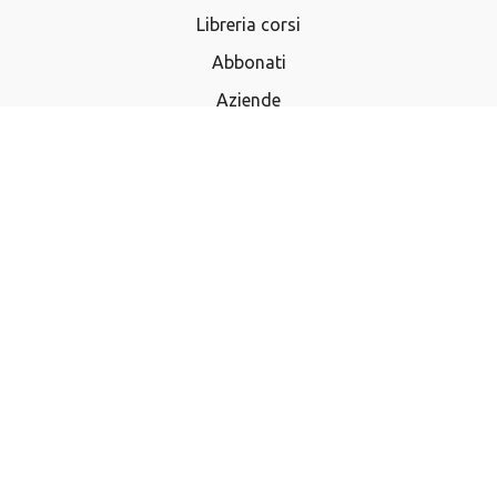
Libreria corsi
Abbonati
Aziende
Termini e Condizioni
Privacy Policy
Domande frequenti
Utilizza buono regalo
Acquista buono regalo
Contatti
Iscriviti alla newsletter