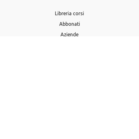
Libreria corsi
Abbonati
Aziende
Termini e Condizioni
Privacy Policy
Domande frequenti
Utilizza buono regalo
Acquista buono regalo
Contatti
Iscriviti alla newsletter