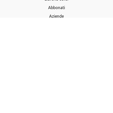
Abbonati
Aziende
Termini e Condizioni
Privacy Policy
Domande frequenti
Utilizza buono regalo
Acquista buono regalo
Contatti
Iscriviti alla newsletter