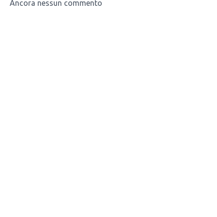
Ancora nessun commento
consapevole e chiara.