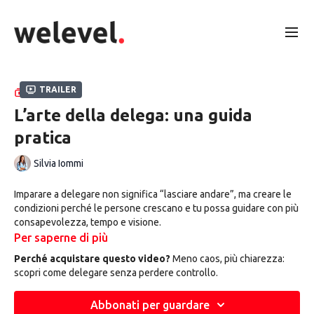
Trailer
RACCOLTA
L’arte della delega: una guida
pratica
Silvia Iommi
Imparare a delegare non significa “lasciare andare”, ma creare le
condizioni perché le persone crescano e tu possa guidare con più
consapevolezza, tempo e visione.
Per saperne di più
Perché acquistare questo video?
Meno caos, più chiarezza:
In questo corso, la consulente Teamwork Silvia Iommi ti
scopri come delegare senza perdere controllo.
accompagna in un percorso pratico per comprendere davvero
cos’è la delega, come funziona e soprattutto come applicarla nel
Abbonati per guardare
lavoro quotidiano.