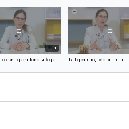
Docente del corso
Beatrice Cozzani ha trasco
occupa di Reservations ed 
stelle.
05:51
Chi l’ha detto che si prendono solo prenotazioni?
Tutti per uno, uno per tutti!