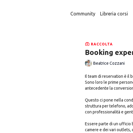
Community
Libreria corsi
RACCOLTA
Booking experi
Beatrice Cozzani
Il team di reservation è il 
Sono loro le prime persone
antecedente la conversio
Questo ci pone nella condi
struttura per telefono, a
con professionalità e genti
Essere parte di un ufficio booking, richiede un’ottima conoscenza della struttura, delle
camere e dei vari outlets,