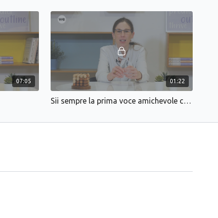
rso buona parte della sua carriera al Front of House. Dal 2022 si
è responsabile di un Booking Office all'interno di un Hotel 5
07:05
01:22
Sii sempre la prima voce amichevole che l’ospite incontra