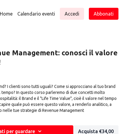
Home
Calendario eventi
Accedi
Abbonati
ue Management: conosci il valore
!
nd? I clienti sono tutti uguali? Come si approcciano al tuo brand
l tempo? In questo corso parleremo di due concetti molto
spitalità: il Brand e il "Life Time Value", cioè il valore nel tempo
a capire quale può essere questo valore, a renderlo analitico, a
lo nelle tue strategie di Revenue Management
ti per guardare
Acquista €34,00