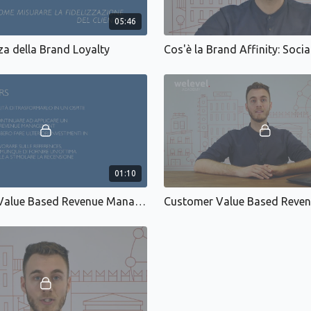
05:46
za della Brand Loyalty
Cos'è la Brand Affinity: Soci
01:10
Customer Value Based Revenue Management: Strangers