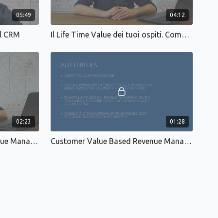
05:49
04:12
al CRM
Il Life Time Value dei tuoi ospiti. Come riconoscere il loro valore nel tempo
02:23
01:28
Customer Value Based Revenue Management: Barnacles
Customer Value Based Revenue Management: Butterflies