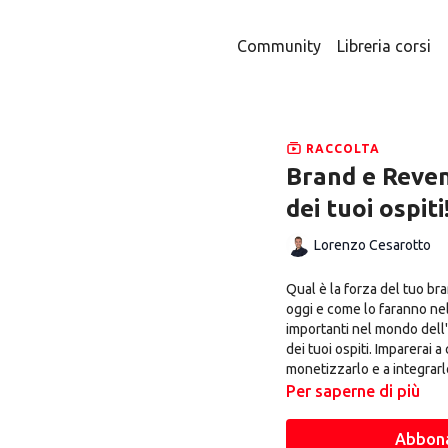
Community
Libreria corsi
RACCOLTA
Brand e Reven
dei tuoi ospiti
Lorenzo Cesarotto
Qual è la forza del tuo bra
oggi e come lo faranno ne
importanti nel mondo dell'o
dei tuoi ospiti. Imparerai 
monetizzarlo e a integrar
Per saperne di più
Abbona