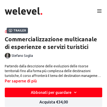
Trailer
RACCOLTA
Commercializzazione multicanale
di esperienze e servizi turistici
Stefano Soglia
Partendo dalla descrizione delle evoluzioni delle risorse
territoriali fino alla forma più complessa delle destinazioni
turistiche, il corso affronterà il tema del destination management
e marketing della destinazione attraverso l’illustrazione dei
Per saperne di più
principali strumenti adottati dalle realtà turistico-territoriali più
evolute. Inoltre, ci si focalizzerà sulle modalità di
Abbonati per guardare
commercializzazione di esperienze e servizi turistici in-
destination, che prevede un approccio sempre più multicanale,
Acquista €34,00
anche grazie a booking system e l’impostazione di politiche di