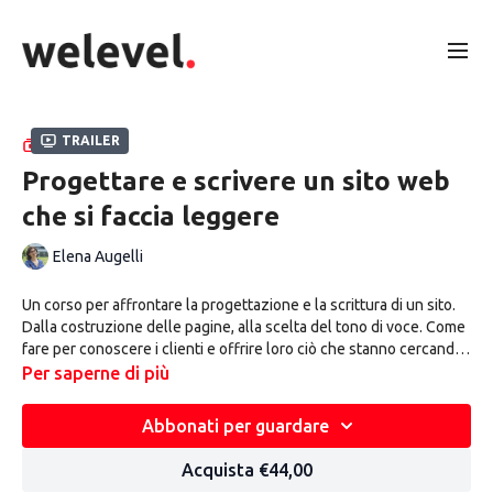
Trailer
RACCOLTA
Progettare e scrivere un sito web
che si faccia leggere
Elena Augelli
Un corso per affrontare la progettazione e la scrittura di un sito.
Dalla costruzione delle pagine, alla scelta del tono di voce. Come
fare per conoscere i clienti e offrire loro ciò che stanno cercando,
organizzando il sito come una vera e propria mappa che porta al
Per saperne di più
tesoro: il prossimo viaggio.Il corso si rivolge a tutte quelle
strutture che vogliono rinnovare il loro sito o che se stanno
Abbonati per guardare
avviando una nuova attività ne devono creare uno.Una guida che
spiega tutti i passaggi fondamentali, cosa si può fare da soli e
Acquista €44,00
dove è necessario farsi aiutare.