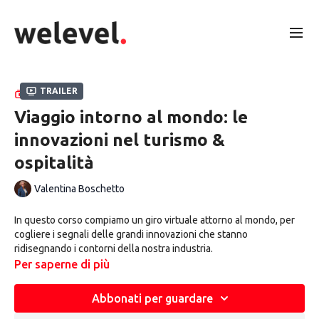
Trailer
RACCOLTA
Viaggio intorno al mondo: le
innovazioni nel turismo &
ospitalità
Valentina Boschetto
In questo corso compiamo un giro virtuale attorno al mondo, per
cogliere i segnali delle grandi innovazioni che stanno
ridisegnando i contorni della nostra industria.
Per saperne di più
Trasporti
,
Ospitalità
,
Esperienze
,
Territori
: le novità spuntano
ovunque e ci indicano con largo anticipo i solchi dell’innovazione.
Abbonati per guardare