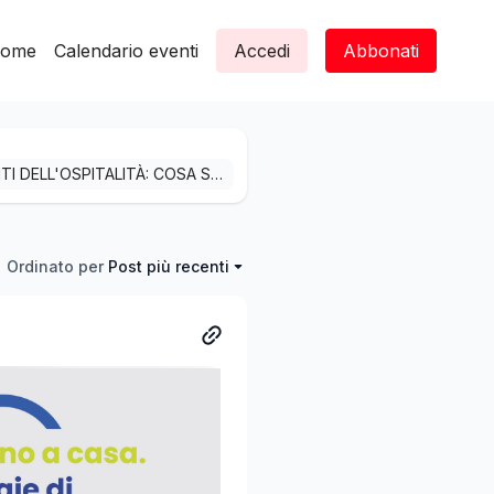
ome
Calendario eventi
Accedi
Abbonati
LO SPAZIO DEDICATO EVENTI ITALIANI PIÙ IMPORTANTI DELL'OSPITALITÀ: COSA SAPERE!Benvenuti nella sezione "Eventi" della nostra community, il vostro punto di riferimento per rimanere aggiornati su tutti gli imperdibili appuntamenti Teamwork Hospitality. Da conferenze a workshop, qui troverete tutte le novità e le informazioni su eventi imperdibili per la vostra crescita professionale. 🚀Non perdete l'opportunità di partecipare e connettervi con esperti di settore per potenziare le vostre conoscenze e cogliere nuove opportunità di crescita!
Ordinato per
Post più recenti