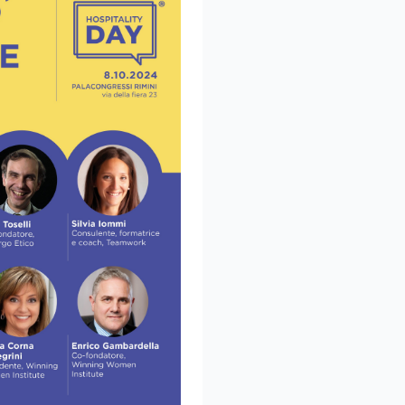
nti ai tuoi competitor e
icitario. Imparerai
attrarre contatti e
o del tuo hotel e far