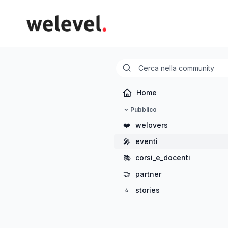
Home
Pubblico
❤️
welovers
🎤
eventi
📚
corsi_e_docenti
🤝
partner
⭐
stories