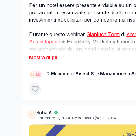
Per un hotel essere presente e visibile su un p
posizionato è essenziale: consente di attrarre nu
investimenti pubblicitari per comparire nei risult
Durante questo webinar
Gianluca Tonti
di
Are
Acquistapace
di Hospitality Marketing ti most
posizionamento del tuo hotel rispetto ai compet
portali turistici e ti offriranno consigli pratici p
contatti e soprattutto prenotazioni.
2 Mi piace
di
Select S.
e Mariacarmela Sc
------------°-------------
🖥 Perché partecipare al webinar
Partecipare a questo webinar significa ottenere 
strategie da professionisti che collaborano con i
Sofia A.
consorzi alberghieri in Italia.
settembre 11, 2024
• Modificato (set 11, 2024)
Scoprirai come migliorare la visibilità del tuo hote