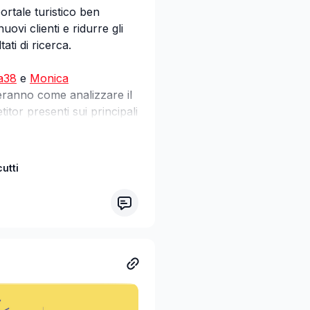
ortale turistico ben
ovi clienti e ridurre gli
ati di ricerca.
a38
e
Monica
reranno come analizzare il
itor presenti sui principali
er aumentare visibilità,
utti
consigli pratici e
 principali portali di
l tra i risultati di