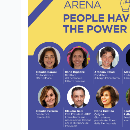
ricerca dei portali turistici, posizionandoti dava
raggiungendo più clienti con meno sforzo pubbl
a utilizzare al meglio i portali più influenti per 
prenotazioni dirette.
Un'opportunità gratuita per ampliare il pubblic
crescere le tue prenotazioni!
------------°-------------
👉 Come partecipare al webinar
📅 Data: 20 novembre 2024
🕒 Orario: 11:00 -12:00
Vai nella libreria corsi e
registrati
gratis