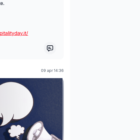
e.
talityday.it/
09 apr 14:36