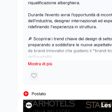
riqualificazione alberghiera.
Durante l’evento avrai l’opportunità di incont
dell'industria, designer internazionali ed esp
ridefinendo l'esperienza in struttura.
🔎 Scoprirai i trend chiave del design di sett
preparando a soddisfare le nuove aspettative
da brand innovativi che guidano il "brand
dell’ospitalità.
👉 Non perdere l'opportunità di abbracciare 
alberghiero, iscriviti all’evento da questo
link:
https://lnkd.in/dUUcGaAW
Postato