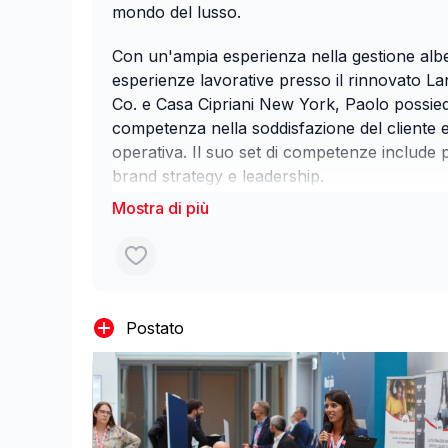
mondo del lusso.
Con un'ampia esperienza nella gestione alber
esperienze lavorative presso il rinnovato L
Co. e Casa Cipriani New York, Paolo possi
competenza nella soddisfazione del cliente e
operativa. Il suo set di competenze include p
brand strategy e leadership.
La partecipazione alla masterclass è gra
un posto vi basterà cliccare su questo
link:
https://welevel.academy/programs/live
category_id=196544
Postato