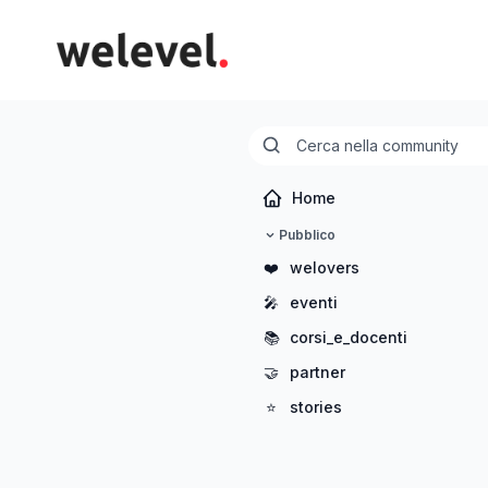
Home
Pubblico
❤️
welovers
🎤
eventi
📚
corsi_e_docenti
🤝
partner
⭐
stories