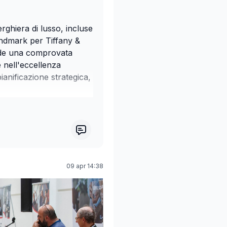
ghiera di lusso, incluse
andmark per Tiffany &
ede una comprovata
 nell'eccellenza
ianificazione strategica,
tuita
, e per assicurarsi
-t1eezlm2jku?
09 apr 14:38